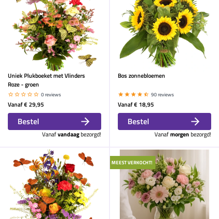
Uniek Plukboeket met Vlinders
Bos zonnebloemen
Roze - groen
0 reviews
90 reviews
Vanaf
€ 29,95
Vanaf
€ 18,95
Bestel
Bestel
Vanaf
vandaag
bezorgd!
Vanaf
morgen
bezorgd!
MEEST VERKOCHT!