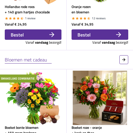
Hollandse rode roos
Oranje rozen
+ 140 gram hartjes chocolade
en bloemen
1 review
12 reviews
Vanaf
€ 24,95
Vanaf
€ 34,95
Bestel
Bestel
Vanaf
vandaag
bezorgd!
Vanaf
vandaag
bezorgd!
Bloemen met cadeau
SMAKELIJKE COMBINATIE
Boeket bonte bloemen
Boeket roze - oranje
+ 150 gram bonbons
+ koek en thee