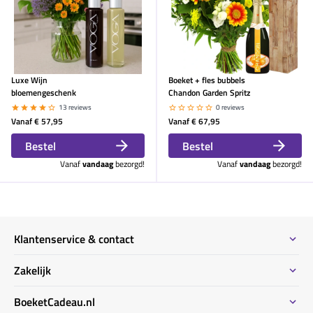
Luxe Wijn
Boeket + fles bubbels
bloemengeschenk
Chandon Garden Spritz
13 reviews
0 reviews
Vanaf
€ 57,95
Vanaf
€ 67,95
Bestel
Bestel
Vanaf
vandaag
bezorgd!
Vanaf
vandaag
bezorgd!
Klantenservice & contact
Contact
Zakelijk
Meeste gestelde vragen
Bestel informatie zakelijk
BoeketCadeau.nl
Bestellen & Betalen