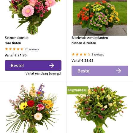
Seizoensboeket
Bloeiende zomerplanten
roze tinten
binnen & buiten
73 reviews
Vanaf
€ 21,95
3 reviews
Vanaf
€ 25,95
Bestel
Bestel
Vanaf
vandaag
bezorgd!
PRIJSTOPPER!