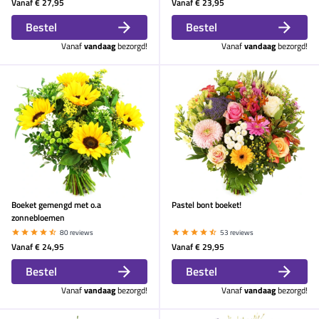
Vanaf
€ 27,95
Vanaf
€ 23,95
Bestel
Bestel
Vanaf
vandaag
bezorgd!
Vanaf
vandaag
bezorgd!
Boeket gemengd met o.a
Pastel bont boeket!
zonnebloemen
80 reviews
53 reviews
Vanaf
€ 24,95
Vanaf
€ 29,95
Bestel
Bestel
Vanaf
vandaag
bezorgd!
Vanaf
vandaag
bezorgd!