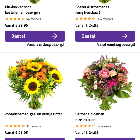
Plukboeket bont
Boeket Alstroemerias
bestellen en bezorgen
(lang houdbaar)
66 reviews
384 reviews
Vanaf
€ 29,95
Vanaf
€ 24,95
Bestel
Bestel
Vanaf
vandaag
bezorgd!
Vanaf
vandaag
bezorgd!
Zonnebloemen geel en oranje tinten
Seizoens bloemen
roze en paars
31 reviews
84 reviews
Vanaf
€ 26,95
Vanaf
€ 24,95