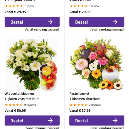
1 review
1 review
Vanaf
€ 29,95
Vanaf
€ 29,95
Bestel
Bestel
Vanaf
vandaag
bezorgd!
Vanaf
vandaag
bezorgd!
Wit boeket bloemen
Pastel boeket
+ glazen vaas met fruit
+ bloemen chocolade
9 reviews
2 reviews
Vanaf
€ 50,95
Vanaf
€ 37,95
Bestel
Bestel
Vanaf
morgen
bezorgd!
Vanaf
vandaag
bezorgd!