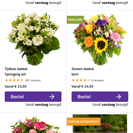
Vanaf
vandaag
bezorgd!
Vanaf
vandaag
bezorgd!
POPULAIR!
Tijdloos boeket
Zomers boeket
Springerig wit
bont
381 reviews
6 reviews
Vanaf
€ 23,95
Vanaf
€ 24,95
Bestel
Bestel
Vanaf
vandaag
bezorgd!
Vanaf
vandaag
bezorgd!
TIJDELIJK UITVERKOCHT