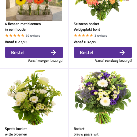
4 flessen met bloemen
Seizoens boeket
in een houder
Veldgeplukt bont
69 reviews
3 reviews
Vanaf
€ 27,95
Vanaf
€ 32,95
Bestel
Bestel
Vanaf
morgen
bezorgd!
Vanaf
vandaag
bezorgd!
Speels boeket
Boeket
witte bloemen
blauw paars wit