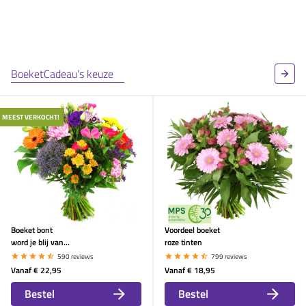
BoeketCadeau's keuze
MEEST VERKOCHT!
Boeket bont
Voordeel boeket
word je blij van...
roze tinten
590 reviews
799 reviews
Vanaf
€ 22,95
Vanaf
€ 18,95
Bestel
Bestel