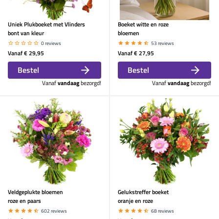
Uniek Plukboeket met Vlinders
Boeket witte en roze
bont van kleur
bloemen
0 reviews
53 reviews
Vanaf
€ 29,95
Vanaf
€ 27,95
Bestel
Bestel
Vanaf
vandaag
bezorgd!
Vanaf
vandaag
bezorgd!
Veldgeplukte bloemen
Gelukstreffer boeket
roze en paars
oranje en roze
602 reviews
68 reviews