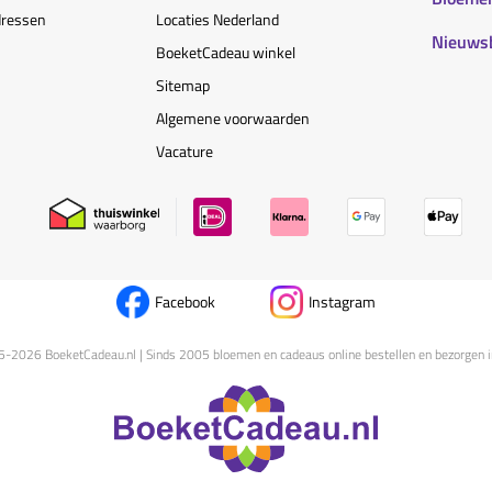
dressen
Locaties Nederland
Nieuws
BoeketCadeau winkel
Sitemap
Algemene voorwaarden
Vacature
Facebook
Instagram
5-
2026
BoeketCadeau.nl | Sinds 2005 bloemen en cadeaus online bestellen en bezorgen i