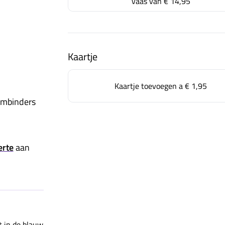
vaas van
€ 14,95
Kaartje
Kaartje toevoegen a
€ 1,95
embinders
erte
aan
t in de blauw