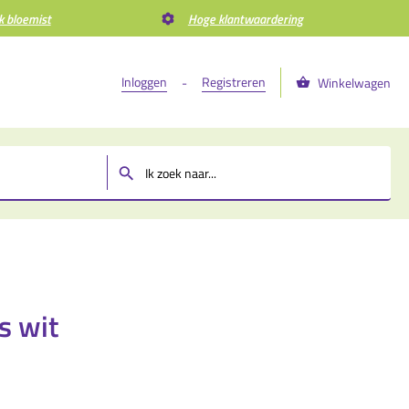
k bloemist
Hoge klantwaardering
Inloggen
Registreren
-
Winkelwagen
m
s wit