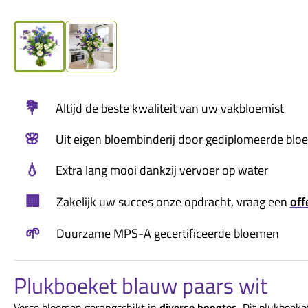
💐
Altijd de beste kwaliteit van uw vakbloemist
🌸
Uit eigen bloembinderij door gediplomeerde blo
💧
Extra lang mooi dankzij vervoer op water
🏢
Zakelijk uw succes onze opdracht, vraag een
off
🌱
Duurzame MPS-A gecertificeerde bloemen
Plukboeket blauw paars wit
Verse bloemen gerangschikt in
diverse hoogtes.
Dit plukboeke