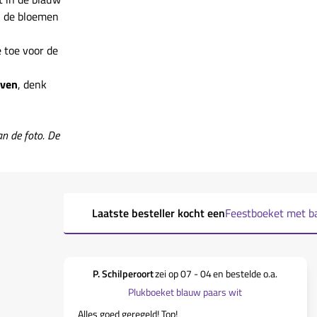
n de bloemen
 toe voor de
even
, denk
n de foto. De
Laatste besteller kocht een
Feestboeket met b
P. Schilperoort
zei op
07 - 04
en bestelde o.a.
Plukboeket blauw paars wit
Alles goed geregeld! Top!