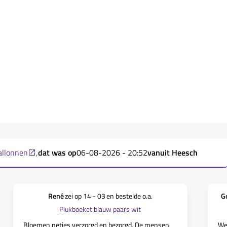
allonnen
,
dat was op
06-08-2026 - 20:52
vanuit
Heesch
René
zei op
14 - 03
en bestelde o.a.
G
Plukboeket blauw paars wit
Bloemen netjes verzorgd en bezorgd. De mensen
We