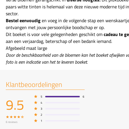
paars witte tinten is helemaal van deze nieuwe moderne tijd i
sector.
Bestel eenvoudig
en voeg in de volgende stap een wenskaartje
ontvangen met jouw persoonlijke boodschap er op.
Dit boeket is voor vele gelegenheden geschikt om
cadeau te g
aan een verjaardag, beterschap of een bedank iemand.
Afgebeeld maat large
Door de beschikbaarheid van de bloemen kan het boeket afwijken va
foto is een indicatie van het te leveren boeket.
Klantbeoordelingen
9.5
5
6
4
3
2
1
6
reviews