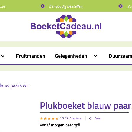
uze
Eenvoudig bestellen
Va
Fruitmanden
Gelegenheden
Duurzaa
lauw paars wit
Plukboeket blauw paar
4.5
/ 5 (
6
reviews)
Delen
Vanaf
morgen
bezorgd!