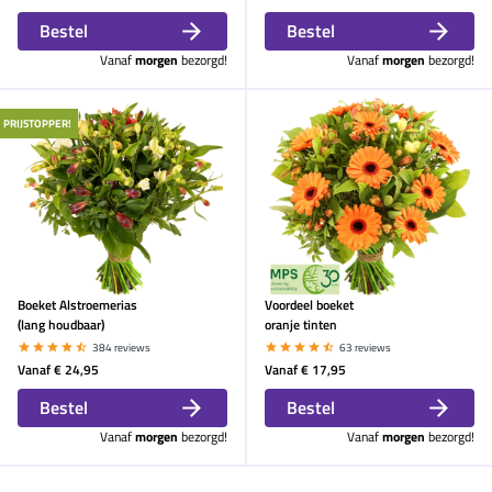
Bestel
Bestel
Vanaf
morgen
bezorgd!
Vanaf
morgen
bezorgd!
PRIJSTOPPER!
Boeket Alstroemerias
Voordeel boeket
(lang houdbaar)
oranje tinten
384 reviews
63 reviews
Vanaf
€ 24,95
Vanaf
€ 17,95
Bestel
Bestel
Vanaf
morgen
bezorgd!
Vanaf
morgen
bezorgd!