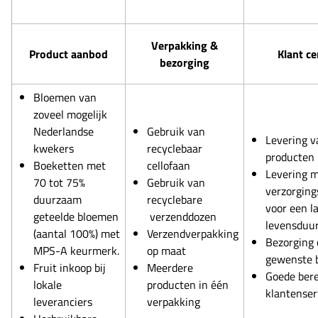
Verpakking &
Product aanbod
Klant ce
bezorging
Bloemen van
zoveel mogelijk
Nederlandse
Gebruik van
Levering v
kwekers
recyclebaar
producten
Boeketten met
cellofaan
Levering 
70 tot 75%
Gebruik van
verzorging
duurzaam
recyclebare
voor een l
geteelde bloemen
verzenddozen
levensduu
(aantal 100%) met
Verzendverpakking
Bezorging 
MPS-A keurmerk.
op maat
gewenste 
Fruit inkoop bij
Meerdere
Goede ber
lokale
producten in één
klantenser
leveranciers
verpakking