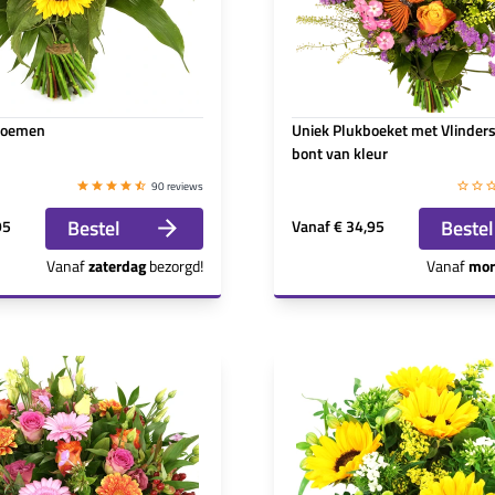
loemen
Uniek Plukboeket met Vlinder
bont van kleur
90 reviews
Bestel
Bestel
95
Vanaf
€ 34,95
Vanaf
zaterdag
bezorgd!
Vanaf
mor