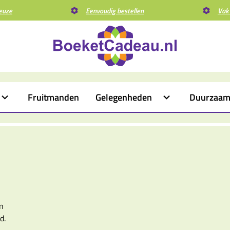
euze
Eenvoudig bestellen
Vak
Fruitmanden
Gelegenheden
Duurzaa
N
n
d.