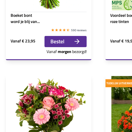
Boeket bont
Voordeel bo
word je blij van...
roze tinten
590 reviews
Bestel
Vanaf
€ 23,95
Vanaf
€ 19,
Vanaf
morgen
bezorgd!
TIJDELIJK UITVERK