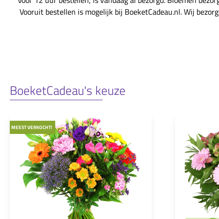
Voor 12 uur bestellen, is vandaag al bezorgd. Bloemen bezor
Vooruit bestellen is mogelijk bij BoeketCadeau.nl. Wij bezor
BoeketCadeau's keuze
MEEST VERKOCHT!