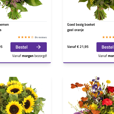
loemen
Goed bezig boeket
s
geel oranje
84 reviews
Bestel
Bestel
95
Vanaf
€ 21,95
Vanaf
morgen
bezorgd!
Vanaf
mor