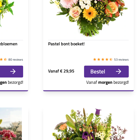
nebloemen
Pastel bont boeket!
80 reviews
53 reviews
Bestel
Vanaf
€ 29,95
gen
bezorgd!
Vanaf
morgen
bezorgd!