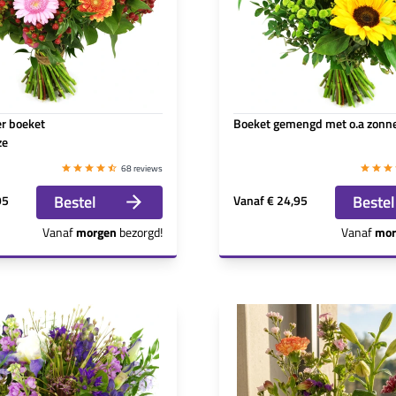
er boeket
Boeket gemengd met o.a zon
ze
68 reviews
Bestel
Bestel
95
Vanaf
€ 24,95
Vanaf
morgen
bezorgd!
Vanaf
mor