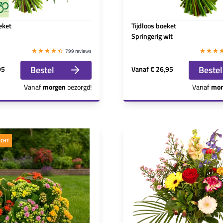
eket
Tijdloos boeket
Springerig wit
799 reviews
Bestel
Bestel
95
Vanaf
€ 26,95
Vanaf
morgen
bezorgd!
Vanaf
mor
OCHT