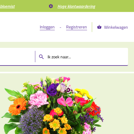
 bloemist
Hoge klantwaardering
Inloggen
Registreren
-
Winkelwagen
m