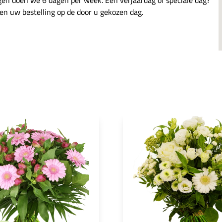
gen doen we 6 dagen per week. Een verjaardag of speciale dag?
gen uw bestelling op de door u gekozen dag.