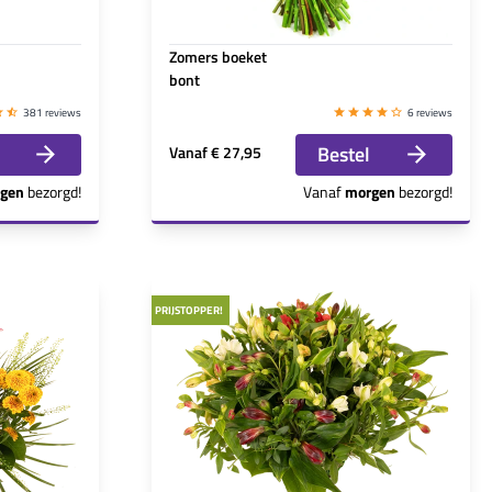
Zomers boeket
bont
381 reviews
6 reviews
Bestel
Vanaf
€ 27,95
gen
bezorgd!
Vanaf
morgen
bezorgd!
PRIJSTOPPER!