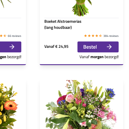
Boeket Alstroemerias
(lang houdbaar)
66 reviews
384 reviews
Bestel
Vanaf
€ 24,95
gen
bezorgd!
Vanaf
morgen
bezorgd!