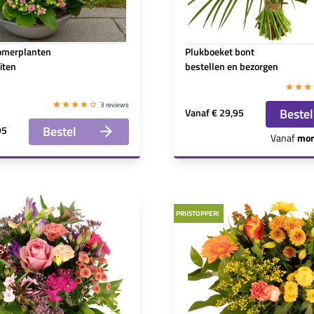
omerplanten
Plukboeket bont
iten
bestellen en bezorgen
3 reviews
Bestel
Vanaf
€ 29,95
Bestel
95
Vanaf
mor
PRIJSTOPPER!