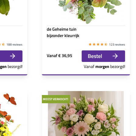
de Geheime tuin
bijzonder kleurrijk
188 reviews
123 reviews
Bestel
Vanaf
€ 36,95
gen
bezorgd!
Vanaf
morgen
bezorgd!
MEEST VERKOCHT!