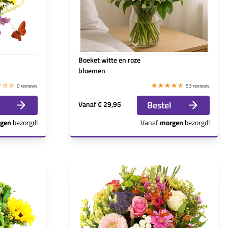
s
Boeket witte en roze
bloemen
0 reviews
53 reviews
Bestel
Vanaf
€ 29,95
gen
bezorgd!
Vanaf
morgen
bezorgd!