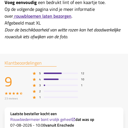
Voeg eenvoudig
een bedrukt lint of een kaartje toe.
Op de volgende pagina vind je meer informatie
over
rouwbloemen laten bezorgen
.
Afgebeeld maat XL
Door de beschikbaarheid van witte rozen kan het daadwerkelijke
rouwstuk iets afwijken van de foto.
Klantbeoordelingen
9
5
12
4
10
3
1
2
1
23
reviews
Laatste besteller kocht een
Rouwbiedermeier bont vrolijk geheel
dat was op
07-08-2026 - 10:08
vanuit
Enschede