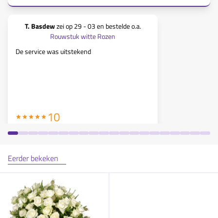
T. Basdew
zei op
29 - 03
en bestelde o.a.
Pascal
Rouwstuk witte Rozen
De service was uitstekend
Rouwstuk erg
10
Eerder bekeken