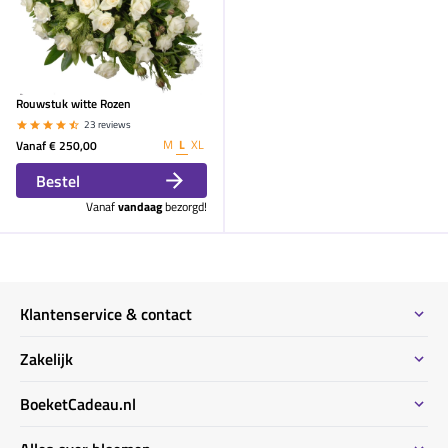
Rouwstuk witte Rozen
23 reviews
M
L
XL
Vanaf
€ 250,00
Bestel
Vanaf
vandaag
bezorgd!
Klantenservice & contact
Contact
Zakelijk
Meeste gestelde vragen
Bestel informatie zakelijk
BoeketCadeau.nl
Bestellen & Betalen
Bestellen voor meerdere adressen
Bezorginformatie
Waarom BoeketCadeau.nl