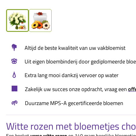
💐
Altijd de beste kwaliteit van uw vakbloemist
🌸
Uit eigen bloembinderij door gediplomeerde blo
💧
Extra lang mooi dankzij vervoer op water
🏢
Zakelijk uw succes onze opdracht, vraag een
off
🌱
Duurzame MPS-A gecertificeerde bloemen
Witte rozen met bloemetjes ch
Een boeket
verse witte rozen
en 140 gram heerlijke bloemetje