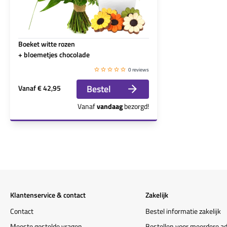
Boeket witte rozen
+ bloemetjes chocolade
0 reviews
Bestel
Vanaf
€ 42,95
Vanaf
vandaag
bezorgd!
Klantenservice & contact
Zakelijk
Contact
Bestel informatie zakelijk
Meeste gestelde vragen
Bestellen voor meerdere a