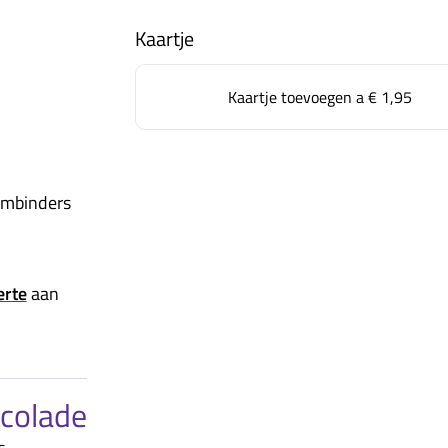
Kaartje
Kaartje toevoegen a
€ 1,95
embinders
erte
aan
ocolade
s