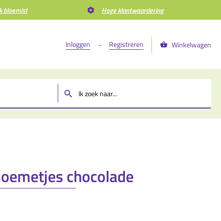
k bloemist
Hoge klantwaardering
Inloggen
Registreren
-
Winkelwagen
m
bloemetjes chocolade