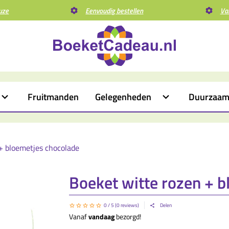
uze
Eenvoudig bestellen
Va
Fruitmanden
Gelegenheden
Duurzaa
+ bloemetjes chocolade
Boeket witte rozen + 
0
/ 5 (
0
reviews)
Delen
Vanaf
vandaag
bezorgd!