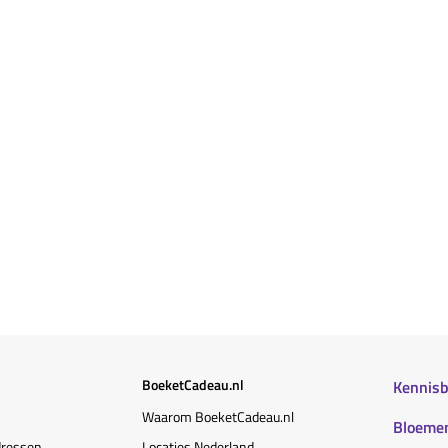
BoeketCadeau.nl
Kennis
Waarom BoeketCadeau.nl
Bloemen
dressen
Locaties Nederland