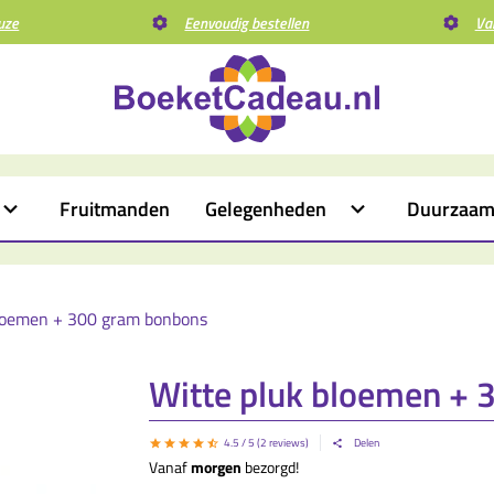
uze
Eenvoudig bestellen
Va
Fruitmanden
Gelegenheden
Duurzaa
bloemen + 300 gram bonbons
Witte pluk bloemen +
4.5
/ 5 (
2
reviews)
Delen
Vanaf
morgen
bezorgd!