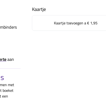
Kaartje
Kaartje toevoegen a
€ 1,95
embinders
erte
aan
ns
samen met
t boeket
t een