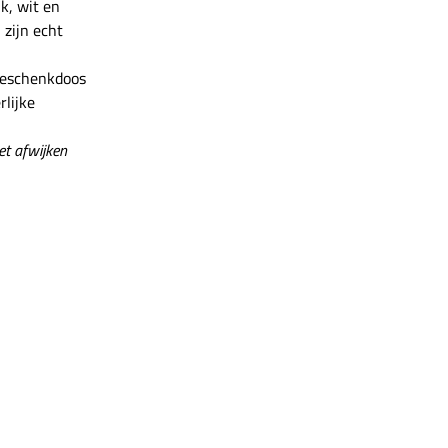
k, wit en
zijn echt
geschenkdoos
rlijke
et afwijken