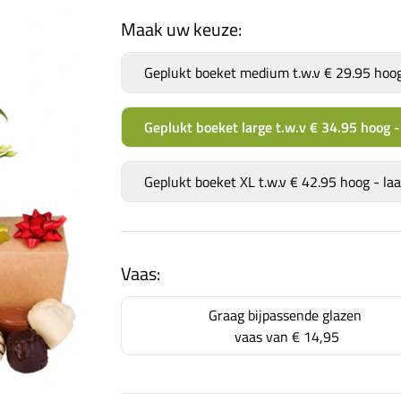
Maak uw keuze:
Geplukt boeket medium t.w.v € 29.95 hoo
Geplukt boeket large t.w.v € 34.95 hoog
Geplukt boeket XL t.w.v € 42.95 hoog - 
Vaas:
Graag bijpassende glazen
vaas van
€ 14,95