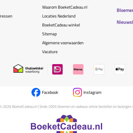
Waarom BoeketCadeau.nl
Bloemen
dressen
Locaties Nederland
Nieuws
BoeketCadeau winkel
Sitemap
Algemene voorwaarden
Vacature
Facebook
Instagram
5-
2026
BoeketCadeau.nl | Sinds 2005 bloemen en cadeaus online bestellen en bezorgen i