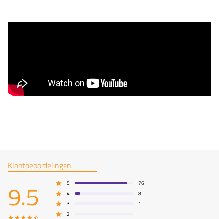
Klantbeoordelingen
9.5
5
76
4
8
3
1
2