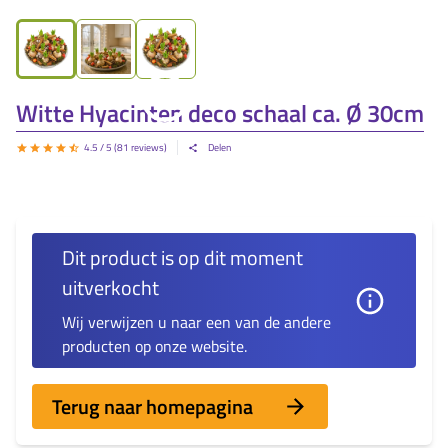
Witte Hyacinten deco schaal ca. Ø 30cm
4.5
/ 5 (
81
reviews)
Delen
Dit product is op dit moment
uitverkocht
Wij verwijzen u naar een van de andere
producten op onze website.
Terug naar homepagina