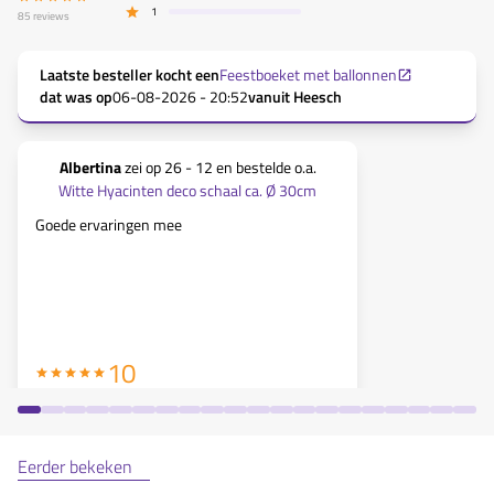
1
85
reviews
Laatste besteller kocht een
Feestboeket met ballonnen
dat was op
06-08-2026 - 20:52
vanuit
Heesch
Albertina
zei op
26 - 12
en bestelde o.a.
Clasiena 
Witte Hyacinten deco schaal ca. Ø 30cm
Witte Hy
Goede ervaringen mee
De schaal me
kerstdecorati
10
Eerder bekeken