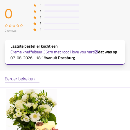
0
5
4
3
2
1
0
reviews
Laatste besteller kocht een
Creme knuffelbeer 35cm met rood I love you hart
dat was op
07-08-2026 - 18:18
vanuit
Doesburg
Eerder bekeken