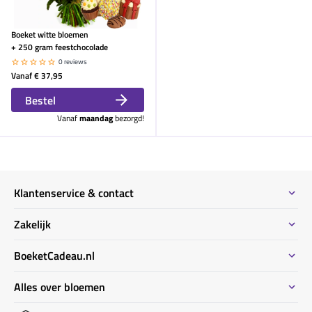
Boeket witte bloemen
+ 250 gram feestchocolade
0 reviews
Vanaf
€ 37,95
Bestel
Vanaf
maandag
bezorgd!
Klantenservice & contact
Contact
Zakelijk
Meeste gestelde vragen
Bestel informatie zakelijk
BoeketCadeau.nl
Bestellen & Betalen
Bestellen voor meerdere adressen
Bezorginformatie
Waarom BoeketCadeau.nl
Alles over bloemen
Duurzaam
Uitvaart bloemen informatie
Locaties Nederland
Privacy
Kennisbank bloemen ABC