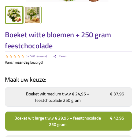
Boeket witte bloemen + 250 gram
feestchocolade
0
/ 5 (
0
reviews)
Delen
Vanaf
maandag
bezorgd!
Maak uw keuze:
Boeket wit medium t.w.v € 24,95 +
€ 37,95
feestchocolade 250 gram
Boeket wit large t.w.v € 29,95 + feestchocolade
€ 42,95
250 gram