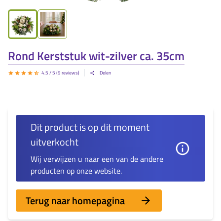
Rond Kerststuk wit-zilver ca. 35cm
4.5
/ 5 (
9
reviews)
Delen
Dit product is op dit moment
uitverkocht
Wij verwijzen u naar een van de andere
producten op onze website.
Terug naar homepagina