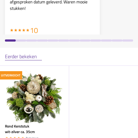
afgesproken datum geleverd. Waren mooie
volgens afbe
stukken!
afgesproken
10
Eerder bekeken
UITVERKOCHT
Rond Kerststuk
wit-zilver ca. 35cm