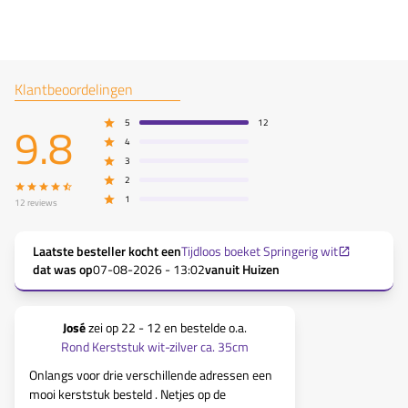
Klantbeoordelingen
9.8
5
12
4
3
2
1
12
reviews
Laatste besteller kocht een
Tijdloos boeket Springerig wit
dat was op
07-08-2026 - 13:02
vanuit
Huizen
José
zei op
22 - 12
en bestelde o.a.
Helma Hoog
Rond Kerststuk wit-zilver ca. 35cm
Rond K
Onlangs voor drie verschillende adressen een
mooi kerststuk besteld . Netjes op de
Alle kerstst