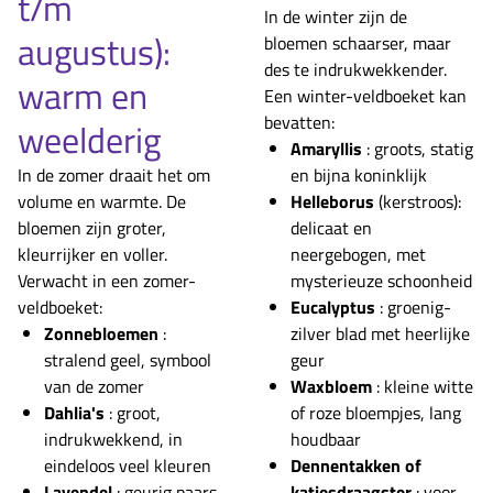
t/m
In de winter zijn de
augustus):
bloemen schaarser, maar
des te indrukwekkender.
warm en
Een winter-veldboeket kan
bevatten:
weelderig
Amaryllis
: groots, statig
In de zomer draait het om
en bijna koninklijk
volume en warmte. De
Helleborus
(kerstroos):
bloemen zijn groter,
delicaat en
kleurrijker en voller.
neergebogen, met
Verwacht in een zomer-
mysterieuze schoonheid
veldboeket:
Eucalyptus
: groenig-
Zonnebloemen
:
zilver blad met heerlijke
stralend geel, symbool
geur
van de zomer
Waxbloem
: kleine witte
Dahlia's
: groot,
of roze bloempjes, lang
indrukwekkend, in
houdbaar
eindeloos veel kleuren
Dennentakken of
Lavendel
: geurig paars,
katjesdraagster
: voor