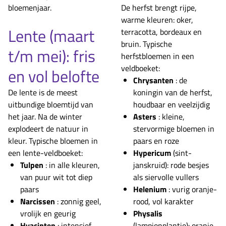
bloemenjaar.
De herfst brengt rijpe,
warme kleuren: oker,
Lente (maart
terracotta, bordeaux en
bruin. Typische
t/m mei): fris
herfstbloemen in een
veldboeket:
en vol belofte
Chrysanten
: de
De lente is de meest
koningin van de herfst,
uitbundige bloemtijd van
houdbaar en veelzijdig
het jaar. Na de winter
Asters
: kleine,
explodeert de natuur in
stervormige bloemen in
kleur. Typische bloemen in
paars en roze
een lente-veldboeket:
Hypericum
(sint-
Tulpen
: in alle kleuren,
janskruid): rode besjes
van puur wit tot diep
als siervolle vullers
paars
Helenium
: vurig oranje-
Narcissen
: zonnig geel,
rood, vol karakter
vrolijk en geurig
Physalis
Hyacinten
: intensief
(lampionplantje): oranje