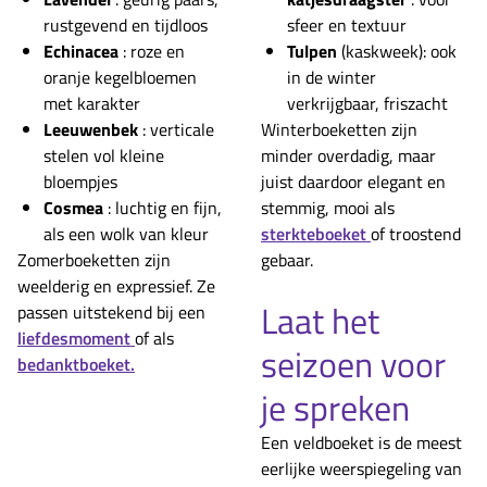
rustgevend en tijdloos
sfeer en textuur
Echinacea
: roze en
Tulpen
(kaskweek): ook
oranje kegelbloemen
in de winter
met karakter
verkrijgbaar, friszacht
Leeuwenbek
: verticale
Winterboeketten zijn
stelen vol kleine
minder overdadig, maar
bloempjes
juist daardoor elegant en
Cosmea
: luchtig en fijn,
stemmig, mooi als
als een wolk van kleur
sterkteboeket
of troostend
Zomerboeketten zijn
gebaar.
weelderig en expressief. Ze
Laat het
passen uitstekend bij een
liefdesmoment
of als
seizoen voor
bedanktboeket.
je spreken
Een veldboeket is de meest
eerlijke weerspiegeling van