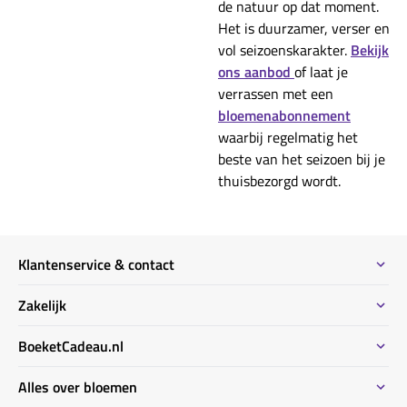
de natuur op dat moment.
Het is duurzamer, verser en
vol seizoenskarakter.
Bekijk
ons aanbod
of laat je
verrassen met een
bloemenabonnement
waarbij regelmatig het
beste van het seizoen bij je
thuisbezorgd wordt.
Klantenservice & contact
Contact
Zakelijk
Meeste gestelde vragen
Bestel informatie zakelijk
BoeketCadeau.nl
Bestellen & Betalen
Bestellen voor meerdere adressen
Bezorginformatie
Waarom BoeketCadeau.nl
Alles over bloemen
Duurzaam
Uitvaart bloemen informatie
Locaties Nederland