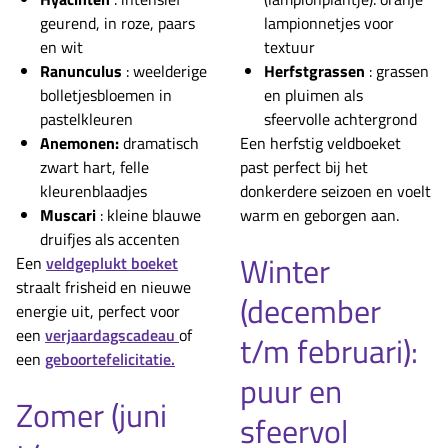
geurend, in roze, paars
lampionnetjes voor
en wit
textuur
Ranunculus
: weelderige
Herfstgrassen
: grassen
bolletjesbloemen in
en pluimen als
pastelkleuren
sfeervolle achtergrond
Anemonen:
dramatisch
Een herfstig veldboeket
zwart hart, felle
past perfect bij het
kleurenblaadjes
donkerdere seizoen en voelt
Muscari
: kleine blauwe
warm en geborgen aan.
druifjes als accenten
Winter
Een
veldgeplukt boeket
straalt frisheid en nieuwe
(december
energie uit, perfect voor
een
verjaardagscadeau
of
t/m februari):
een
geboortefelicitatie.
puur en
Zomer (juni
sfeervol