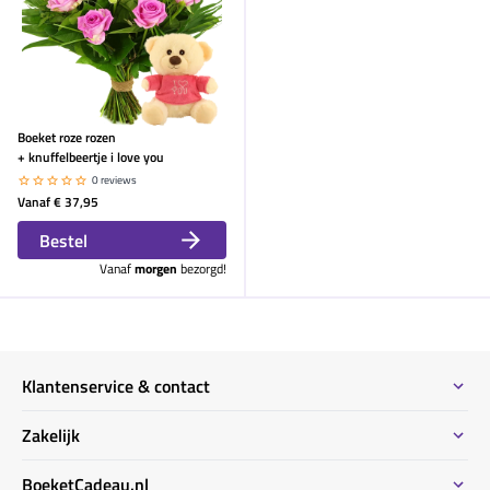
Boeket roze rozen
+ knuffelbeertje i love you
0 reviews
Vanaf
€ 37,95
Bestel
Vanaf
morgen
bezorgd!
Klantenservice & contact
Contact
Zakelijk
Meeste gestelde vragen
Bestel informatie zakelijk
BoeketCadeau.nl