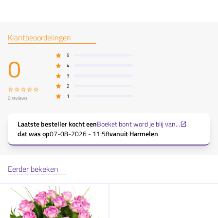
Klantbeoordelingen
0
5
4
3
2
1
0
reviews
Laatste besteller kocht een
Boeket bont word je blij van...
dat was op
07-08-2026 - 11:58
vanuit
Harmelen
Eerder bekeken