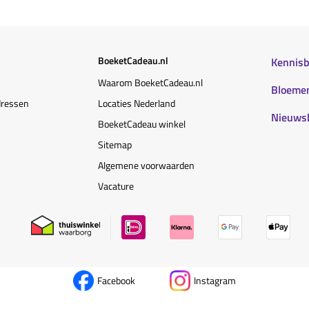
BoeketCadeau.nl
Kennis
Waarom BoeketCadeau.nl
Bloemen
dressen
Locaties Nederland
Nieuws
BoeketCadeau winkel
Sitemap
Algemene voorwaarden
Vacature
Facebook
Instagram