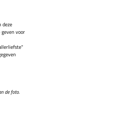
n deze
e geven voor
llerliefste"
pgegeven
n de foto.