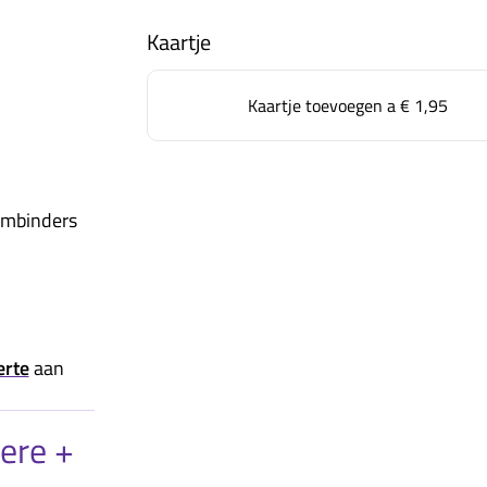
Kaartje
Kaartje toevoegen a
€ 1,95
embinders
erte
aan
vere +