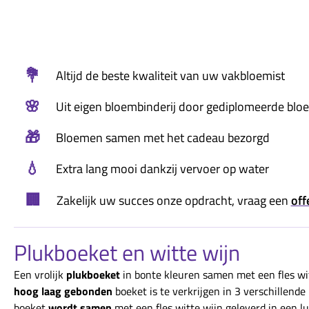
💐
Altijd de beste kwaliteit van uw vakbloemist
🌸
Uit eigen bloembinderij door gediplomeerde blo
🎁
Bloemen samen met het cadeau bezorgd
💧
Extra lang mooi dankzij vervoer op water
🏢
Zakelijk uw succes onze opdracht, vraag een
off
Plukboeket en witte wijn
Een vrolijk
plukboeket
in bonte kleuren samen met een fles wi
hoog laag gebonden
boeket is te verkrijgen in 3 verschillend
boeket
wordt samen
met een fles witte wijn geleverd in een l