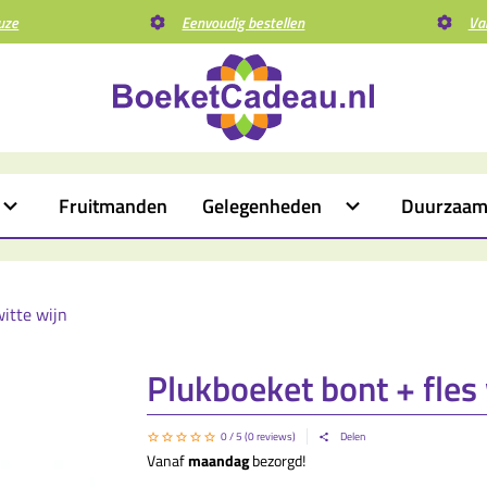
uze
Eenvoudig bestellen
Va
Fruitmanden
Gelegenheden
Duurzaa
witte wijn
Plukboeket bont + fles 
0
/ 5 (
0
reviews)
Delen
Vanaf
maandag
bezorgd!