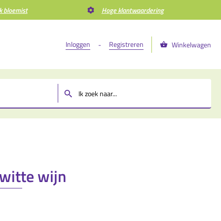
k bloemist
Hoge klantwaardering
Inloggen
Registreren
-
Winkelwagen
m
witte wijn