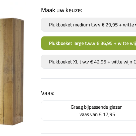
Maak uw keuze:
Plukboeket medium t.w.v € 29,95 + witte
Plukboeket large t.w.v € 36,95 + witte w
Plukboeket XL t.w.v € 42,95 + witte wijn
Vaas:
Graag bijpassende glazen
vaas van
€ 17,95