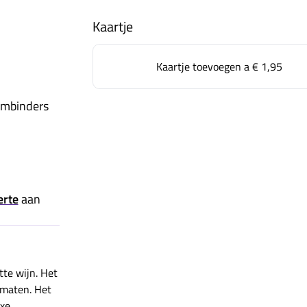
Kaartje
Kaartje toevoegen a
€ 1,95
embinders
erte
aan
tte wijn. Het
e maten. Het
uxe