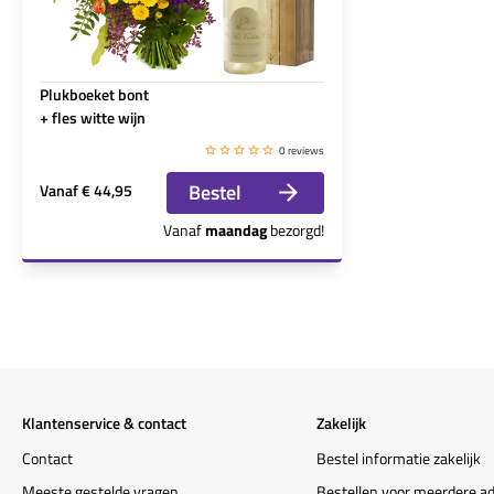
Plukboeket bont
+ fles witte wijn
0 reviews
Bestel
Vanaf
€ 44,95
Vanaf
maandag
bezorgd!
Klantenservice & contact
Zakelijk
Contact
Bestel informatie zakelijk
Meeste gestelde vragen
Bestellen voor meerdere a