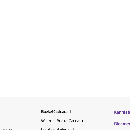
BoeketCadeau.nl
Kennis
Waarom BoeketCadeau.nl
Bloemen
dressen
Locaties Nederland