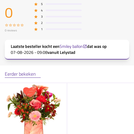
0
5
4
3
2
1
0
reviews
Laatste besteller kocht een
Smiley ballon
dat was op
07-08-2026 - 09:08
vanuit
Lelystad
Eerder bekeken