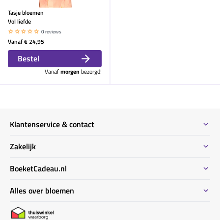
Tasje bloemen
Vol liefde
0 reviews
Vanaf
€ 24,95
Bestel
Vanaf
morgen
bezorgd!
Klantenservice & contact
Contact
Zakelijk
Meeste gestelde vragen
Bestel informatie zakelijk
BoeketCadeau.nl
Bestellen & Betalen
Bestellen voor meerdere adressen
Bezorginformatie
Waarom BoeketCadeau.nl
Alles over bloemen
Duurzaam
Uitvaart bloemen informatie
Locaties Nederland
Privacy
Kennisbank bloemen ABC
Garantie & klachten
BoeketCadeau winkel