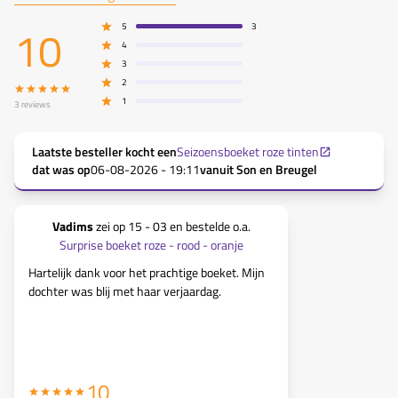
10
5
3
4
3
2
1
3
reviews
Laatste besteller kocht een
Seizoensboeket roze tinten
dat was op
06-08-2026 - 19:11
vanuit
Son en Breugel
Vadims
zei op
15 - 03
en bestelde o.a.
Yvonne Mei
Surprise boeket roze - rood - oranje
Surpris
Hartelijk dank voor het prachtige boeket. Mijn
De bloemen w
dochter was blij met haar verjaardag.
ben zeer tev
10