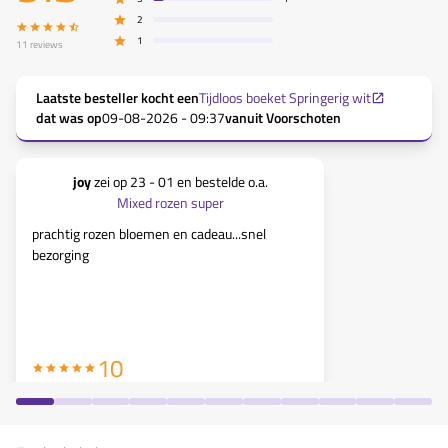
2
1
11
reviews
Laatste besteller kocht een
Tijdloos boeket Springerig wit
dat was op
09-08-2026 - 09:37
vanuit
Voorschoten
joy
zei op
23 - 01
en bestelde o.a.
Willem uit
Mixed rozen super
prachtig rozen bloemen en cadeau...snel
bezorging
vrijdag bloe
prachtig boe
10