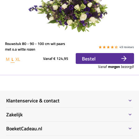
Rouwstuk 80 - 90 - 100 cm wit paars
49 reviews
met o.a witte rozen
Bestel
Vanaf
€ 124,95
M
L
XL
Vanaf
morgen
bezorgd!
Klantenservice & contact
Contact
Zakelijk
Meeste gestelde vragen
Bestel informatie zakelijk
BoeketCadeau.nl
Bestellen & Betalen
Bestellen voor meerdere adressen