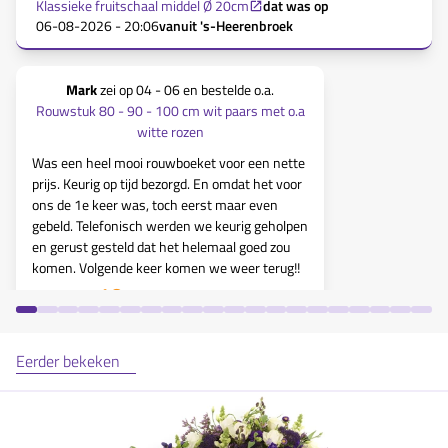
Klassieke fruitschaal middel Ø 20cm
dat was op
06-08-2026 - 20:06
vanuit
's-Heerenbroek
Mark
zei op
04 - 06
en bestelde o.a.
R. Borges 
Rouwstuk 80 - 90 - 100 cm wit paars met o.a
witte rozen
Rouwstuk 80
Was een heel mooi rouwboeket voor een nette
prijs. Keurig op tijd bezorgd. En omdat het voor
Ik bestelde e
ons de 1e keer was, toch eerst maar even
jullie. Ik be
gebeld. Telefonisch werden we keurig geholpen
vers, groot e
en gerust gesteld dat het helemaal goed zou
goedkoper ve
komen. Volgende keer komen we weer terug!!
keer zal ik he
10
Eerder bekeken