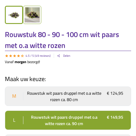
Rouwstuk 80 - 90 - 100 cm wit paars
met o.a witte rozen
4.5
/ 5 (
49
reviews)
Delen
Vanaf
morgen
bezorgd!
Maak uw keuze:
Rouwstuk wit paars druppel met o.a witte
€ 124,95
M
rozen ca. 80 cm
Rouwstuk wit paars druppel met o.a
€ 149,95
L
witte rozen ca. 90 cm