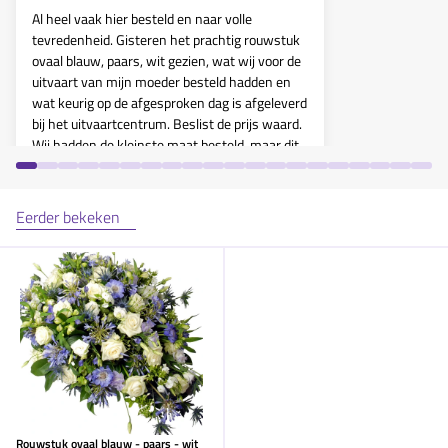
Al heel vaak hier besteld en naar volle
tevredenheid. Gisteren het prachtig rouwstuk
ovaal blauw, paars, wit gezien, wat wij voor de
uitvaart van mijn moeder besteld hadden en
wat keurig op de afgesproken dag is afgeleverd
bij het uitvaartcentrum. Beslist de prijs waard.
Wij hadden de kleinste maat besteld, maar dit
was groot genoeg voor op de kist. Ook netjes
dat wij een mail kregen dat het was
afgeleverd. Ook de linten waren keurig en met
Eerder bekeken
de tekst welke wij er op wilden.
10
Rouwstuk ovaal blauw - paars - wit