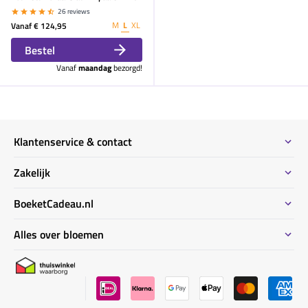
26 reviews
M
L
XL
Vanaf
€ 124,95
Bestel
Vanaf
maandag
bezorgd!
Klantenservice & contact
Contact
Zakelijk
Meeste gestelde vragen
Bestel informatie zakelijk
BoeketCadeau.nl
Bestellen & Betalen
Bestellen voor meerdere adressen
Bezorginformatie
Waarom BoeketCadeau.nl
Alles over bloemen
Duurzaam
Uitvaart bloemen informatie
Locaties Nederland
Privacy
Kennisbank bloemen ABC
Garantie & klachten
BoeketCadeau winkel
Bloemen verzorgingstips
Sitemap
Nieuwsberichten