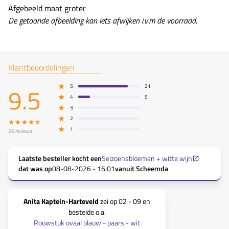
Afgebeeld maat groter
De getoonde afbeelding kan iets afwijken i.v.m de voorraad.
Klantbeoordelingen
9.5
5
21
4
5
3
2
1
26
reviews
Laatste besteller kocht een
Seizoensbloemen + witte wijn
dat was op
08-08-2026 - 16:01
vanuit
Scheemda
Anita Kaptein-Harteveld
zei op
02 - 09
en
Rebecca Fre
bestelde o.a.
Rouwst
Rouwstuk ovaal blauw - paars - wit
Precies wat i