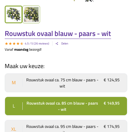
Rouwstuk ovaal blauw - paars - wit
4.5
/ 5 (
26
reviews)
Delen
Vanaf
maandag
bezorgd!
Maak uw keuze:
Rouwstuk ovaal ca. 75 cm blauw - paars -
€ 124,95
M
wit
Rouwstuk ovaal ca. 85 cm blauw - paars
€ 149,95
L
- wit
Rouwstuk ovaal ca. 95 cm blauw - paars -
€ 174,95
XL