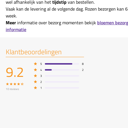
wel afhankelijk van het
tijdstip
van bestellen.
Vaak kan de levering al de volgende dag. Rozen bezorgen kan 6
week.
Meer
informatie over bezorg momenten bekijk
bloemen bezor
informatie
Klantbeoordelingen
9.2
5
8
4
2
3
2
1
10
reviews