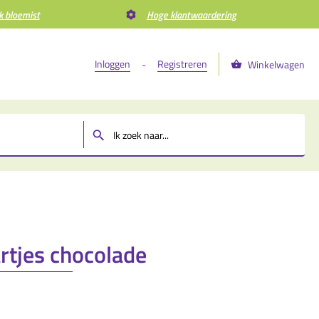
k bloemist
Hoge klantwaardering
Inloggen
Registreren
-
Winkelwagen
m
rtjes chocolade