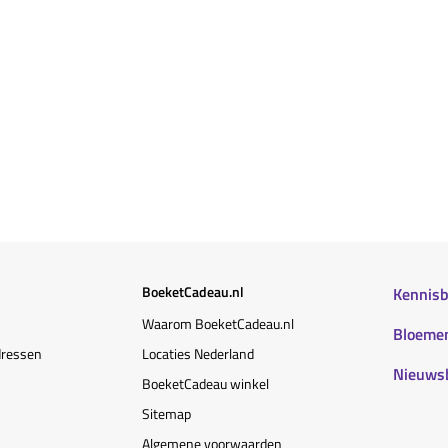
BoeketCadeau.nl
Kennis
Waarom BoeketCadeau.nl
Bloemen
dressen
Locaties Nederland
Nieuws
BoeketCadeau winkel
Sitemap
Algemene voorwaarden