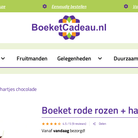
uze
Eenvoudig bestellen
Va
Fruitmanden
Gelegenheden
Duurzaa
hartjes chocolade
Boeket rode rozen + ha
4.5
/ 5 (
9
reviews)
Delen
Vanaf
vandaag
bezorgd!