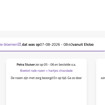
oze bloemen
,
dat was op
07-08-2026 - 08:40
vanuit
Elsloo
Petra Stuiver
zei op
05 - 06
en bestelde o.a.
Boeket rode rozen + hartjes chocolade
De rozen zijn met zorg bezorgd En op tijd. Ga zo door
ser