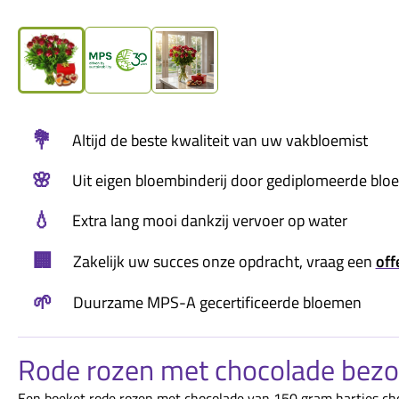
💐
Altijd de beste kwaliteit van uw vakbloemist
🌸
Uit eigen bloembinderij door gediplomeerde blo
💧
Extra lang mooi dankzij vervoer op water
🏢
Zakelijk uw succes onze opdracht, vraag een
off
🌱
Duurzame MPS-A gecertificeerde bloemen
Rode rozen met chocolade bez
Een boeket rode rozen met chocolade van 150 gram hartjes ch