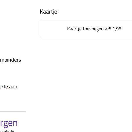
Kaartje
Kaartje toevoegen a
€ 1,95
embinders
erte
aan
orgen
ocolade.