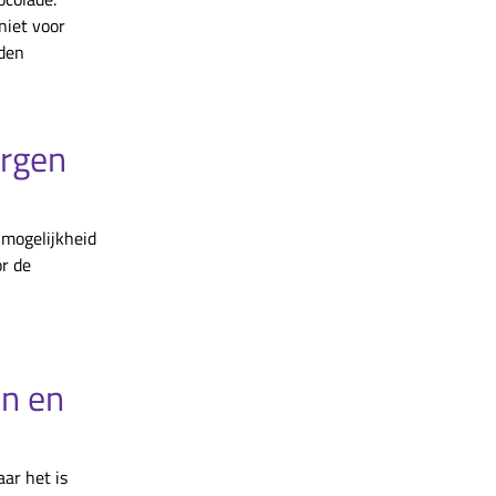
niet voor
den
orgen
 mogelijkheid
r de
n en
ar het is