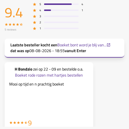
9.4
5
4
4
1
3
2
1
5
reviews
Laatste besteller kocht een
Boeket bont word je blij van...
dat was op
08-08-2026 - 18:55
vanuit
Enter
H Bondzio
zei op
22 - 09
en bestelde o.a.
Bronne
Boeket rode rozen met hartjes bestellen
Boeket ro
Mooi op tijd en n prachtig boeket
Ik had een bo
tijd bezorgd.
9