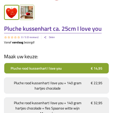
Pluche kussenhart ca. 25cm I love you
0
/ 5 (
0
reviews)
Delen
Vanaf
vandaag
bezorgd!
Maak uw keuze:
Pluche rood kussenhart I love you
€ 14,95
Pluche rood kussenhart I love you + 140 gram
€ 22,95
hartjes chocolade
Pluche rood kussenhart I love you + 140 gram
€ 32,95
hartjes chocolade + fles Spaanse witte wijn