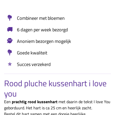
💐
Combineer met bloemen
🚚
6 dagen per week bezorgd
🕵️
Anoniem bezorgen mogelijk
💐
Goede kwaliteit
⭐
Succes verzekerd
Rood pluche kussenhart i love
you
Een
prachtig rood kussenhart
met daarin de tekst I love You
geborduurd. Het hart is ca 25 cm en heerlijk zacht.
Bestel dit hart samen met een doosje heerlijke