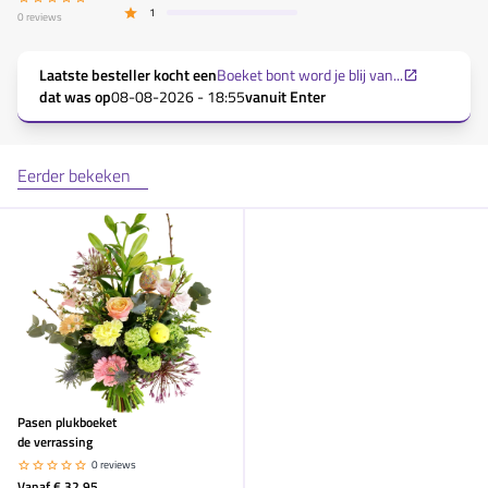
1
0
reviews
Laatste besteller kocht een
Boeket bont word je blij van...
dat was op
08-08-2026 - 18:55
vanuit
Enter
Eerder bekeken
Pasen plukboeket
de verrassing
0 reviews
Vanaf
€ 32,95