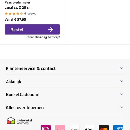
Paas biedermeier
vanaf ca. Ø 25 cm
6 reviews
Vanaf
€ 37,95
Bestel
Vanaf
dinsdag
bezorgd!
Klantenservice & contact
Contact
Zakelijk
Meeste gestelde vragen
Bestel informatie zakelijk
BoeketCadeau.nl
Bestellen & Betalen
Bestellen voor meerdere adressen
Bezorginformatie
Waarom BoeketCadeau.nl
Alles over bloemen
Duurzaam
Uitvaart bloemen informatie
Locaties Nederland
Privacy
Kennisbank bloemen ABC
Garantie & klachten
BoeketCadeau winkel
Bloemen verzorgingstips