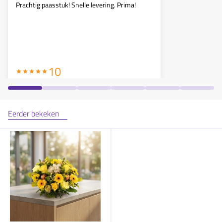
Prachtig paasstuk! Snelle levering. Prima!
Keurig op ti
10
Eerder bekeken