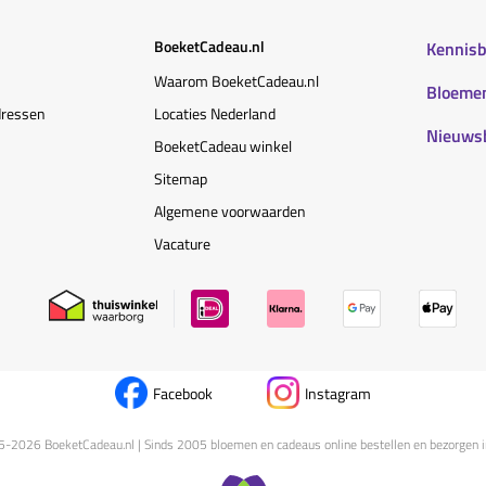
BoeketCadeau.nl
Kennis
Waarom BoeketCadeau.nl
Bloemen
dressen
Locaties Nederland
Nieuws
BoeketCadeau winkel
Sitemap
Algemene voorwaarden
Vacature
Facebook
Instagram
5-
2026
BoeketCadeau.nl | Sinds 2005 bloemen en cadeaus online bestellen en bezorgen i