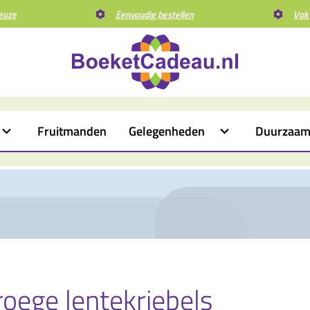
euze
Eenvoudig bestellen
Vak
Fruitmanden
Gelegenheden
Duurzaa
vroege lentekriebels