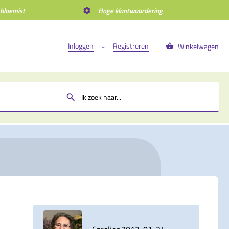
 bloemist
Hoge klantwaardering
Inloggen
Registreren
-
Winkelwagen
m