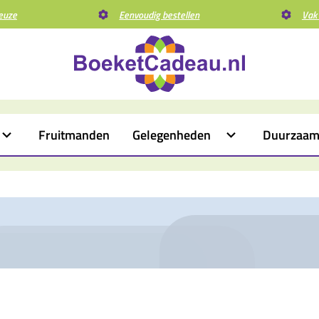
euze
Eenvoudig bestellen
Vak
Fruitmanden
Gelegenheden
Duurzaa