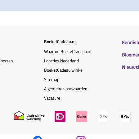
BoeketCadeau.nl
Kennis
Waarom BoeketCadeau.nl
Bloemen
dressen
Locaties Nederland
Nieuws
BoeketCadeau winkel
Sitemap
Algemene voorwaarden
Vacature