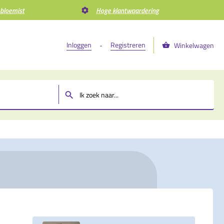
 bloemist
Hoge klantwaardering
Inloggen
Registreren
-
Winkelwagen
m