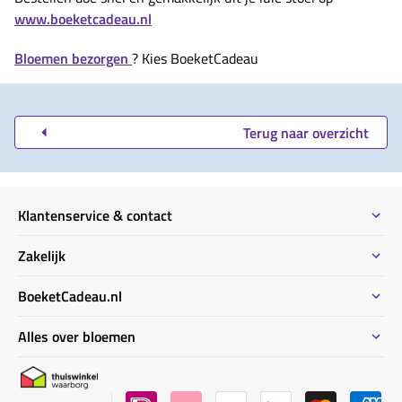
www.boeketcadeau.nl
Bloemen bezorgen
? Kies BoeketCadeau
Terug naar overzicht
Klantenservice & contact
Contact
Zakelijk
Meeste gestelde vragen
Bestel informatie zakelijk
BoeketCadeau.nl
Bestellen & Betalen
Bestellen voor meerdere adressen
Bezorginformatie
Waarom BoeketCadeau.nl
Alles over bloemen
Duurzaam
Uitvaart bloemen informatie
Locaties Nederland
Privacy
Kennisbank bloemen ABC
Garantie & klachten
BoeketCadeau winkel
Bloemen verzorgingstips