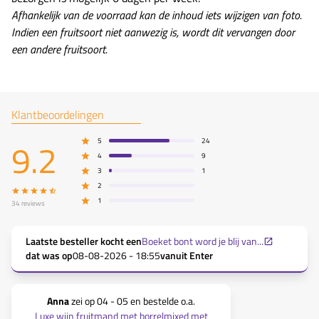
Afhankelijk van de voorraad kan de inhoud iets wijzigen van foto.
Indien een fruitsoort niet aanwezig is, wordt dit vervangen door
een andere fruitsoort.
Klantbeoordelingen
9.2
5
24
4
9
3
1
2
1
34
reviews
Laatste besteller kocht een
Boeket bont word je blij van...
dat was op
08-08-2026 - 18:55
vanuit
Enter
Anna
zei op
04 - 05
en bestelde o.a.
Hannie
Luxe wijn fruitmand met borrelmixed met
Luxe wijn