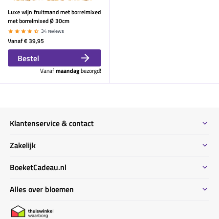
Luxe wijn fruitmand met borrelmixed
met borrelmixed Ø 30cm
34 reviews
Vanaf
€ 39,95
Bestel
Vanaf
maandag
bezorgd!
Klantenservice & contact
Contact
Zakelijk
Meeste gestelde vragen
Bestel informatie zakelijk
BoeketCadeau.nl
Bestellen & Betalen
Bestellen voor meerdere adressen
Bezorginformatie
Waarom BoeketCadeau.nl
Alles over bloemen
Duurzaam
Uitvaart bloemen informatie
Locaties Nederland
Privacy
Kennisbank bloemen ABC
Garantie & klachten
BoeketCadeau winkel