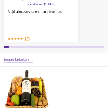
borrelmixed Ø 30cm
Altijd prima service en mooie bloemen.
Lekker hoor 
Bezorging w
10
Eerder bekeken