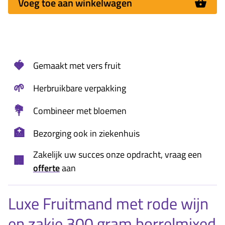
Voeg toe aan winkelwagen
🍓
Gemaakt met vers fruit
🌱
Herbruikbare verpakking
💐
Combineer met bloemen
🏥
Bezorging ook in ziekenhuis
Zakelijk uw succes onze opdracht, vraag een
🏢
offerte
aan
Luxe Fruitmand met rode wijn
en zakje 300 gram borrelmixed