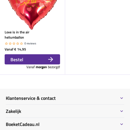
Love is in the air
heliumballon
0 reviews
Vanaf
€ 14,95
Bestel
Vanaf
morgen
bezorgd!
Klantenservice & contact
Contact
Zakelijk
Meeste gestelde vragen
Bestel informatie zakelijk
BoeketCadeau.nl
Bestellen & Betalen