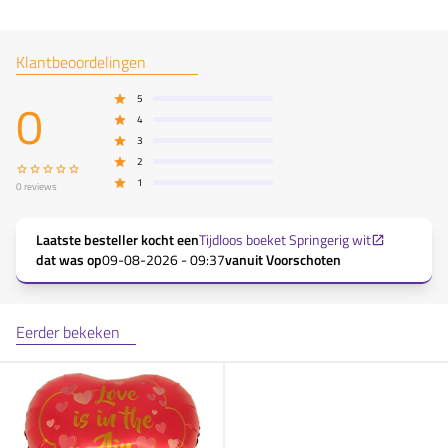
Klantbeoordelingen
0
5
4
3
2
1
0
reviews
Laatste besteller kocht een
Tijdloos boeket Springerig wit
dat was op
09-08-2026 - 09:37
vanuit
Voorschoten
Eerder bekeken