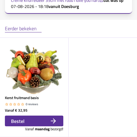
Creme knuffelbeer 35cm met rood I love you hart
dat was op
07-08-2026 - 18:18
vanuit
Doesburg
Eerder bekeken
Kerst fruitmand basis
0 reviews
Vanaf
€ 32,95
Bestel
Vanaf
maandag
bezorgd!