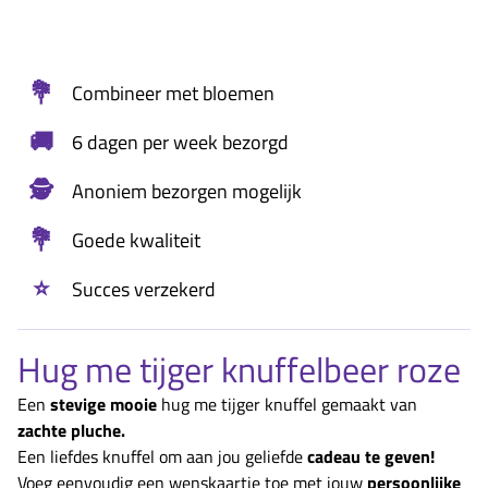
💐
Combineer met bloemen
🚚
6 dagen per week bezorgd
🕵️
Anoniem bezorgen mogelijk
💐
Goede kwaliteit
⭐
Succes verzekerd
Hug me tijger knuffelbeer roze
Een
stevige mooie
hug me tijger knuffel gemaakt van
zachte pluche.
Een liefdes knuffel om aan jou geliefde
cadeau te geven!
Voeg eenvoudig een wenskaartje toe met jouw
persoonlijke