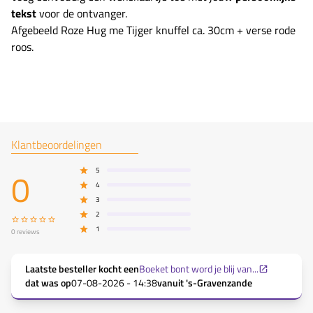
tekst
voor de ontvanger.
Afgebeeld Roze Hug me Tijger knuffel ca. 30cm + verse rode
roos.
Klantbeoordelingen
0
5
4
3
2
1
0
reviews
Laatste besteller kocht een
Boeket bont word je blij van...
dat was op
07-08-2026 - 14:38
vanuit
's-Gravenzande