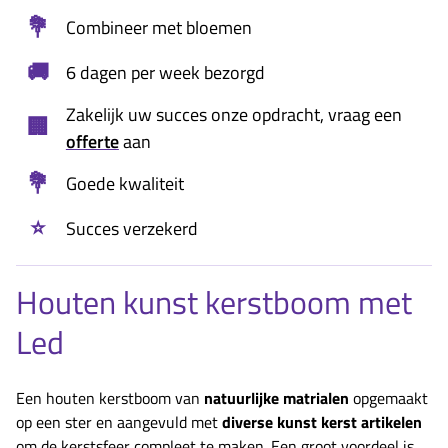
💐
Combineer met bloemen
🚚
6 dagen per week bezorgd
Zakelijk uw succes onze opdracht, vraag een
🏢
offerte
aan
💐
Goede kwaliteit
⭐
Succes verzekerd
Houten kunst kerstboom met
Led
Een houten kerstboom van
natuurlijke matrialen
opgemaakt
op een ster en aangevuld met
diverse kunst kerst artikelen
om de kerstsfeer compleet te maken. Een groot voordeel is