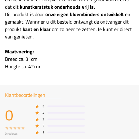
dat dit
kunstkerststuk
onderhouds vrij is.
Dit produkt is door
onze eigen bloembinders ontwikkelt
en
gemaakt. Wannner u dit besteld ontvangt de ontvanger dit
produkt
kant en klaar
om zo neer te zetten. Je kunt er direct
van genieten.
Maatvoering:
Breed ca. 31cm
Hoogte ca. 42cm
Klantbeoordelingen
0
5
4
3
2
1
0
reviews