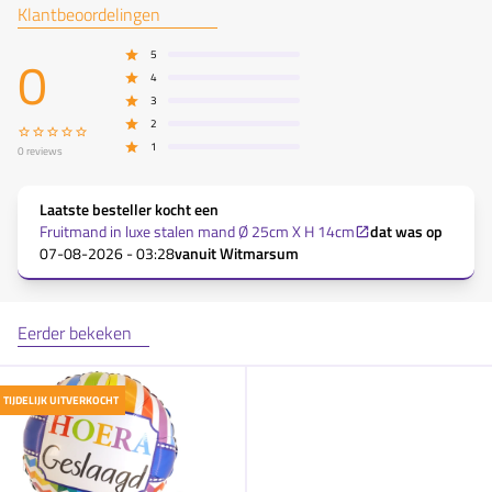
Klantbeoordelingen
0
5
4
3
2
1
0
reviews
Laatste besteller kocht een
Fruitmand in luxe stalen mand Ø 25cm X H 14cm
dat was op
07-08-2026 - 03:28
vanuit
Witmarsum
Eerder bekeken
TIJDELIJK UITVERKOCHT