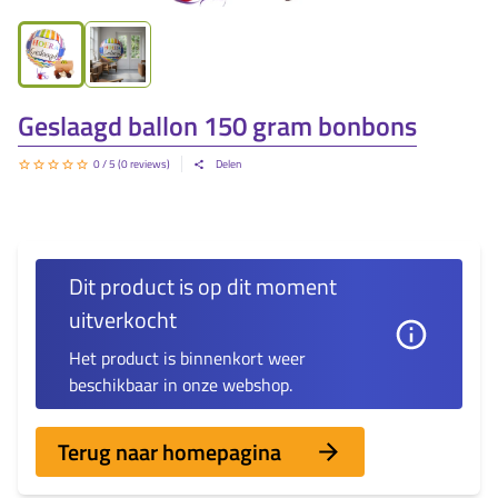
Geslaagd ballon 150 gram bonbons
0
/ 5 (
0
reviews)
Delen
Dit product is op dit moment
uitverkocht
Het product is
binnenkort weer
beschikbaar in onze webshop.
Terug naar homepagina