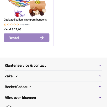
Geslaagd ballon 150 gram bonbons
0 reviews
Vanaf
€ 22,95
Bestel
Klantenservice & contact
Contact
Zakelijk
Meeste gestelde vragen
Bestel informatie zakelijk
BoeketCadeau.nl
Bestellen & Betalen
Bestellen voor meerdere adressen
Bezorginformatie
Waarom BoeketCadeau.nl
Alles over bloemen
Duurzaam
Uitvaart bloemen informatie
Locaties Nederland
Privacy
Kennisbank bloemen ABC