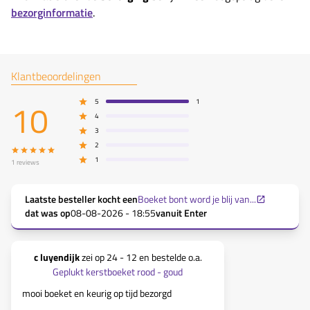
bezorginformatie
.
Klantbeoordelingen
10
5
1
4
3
2
1
1
reviews
Laatste besteller kocht een
Boeket bont word je blij van...
dat was op
08-08-2026 - 18:55
vanuit
Enter
c luyendijk
zei op
24 - 12
en bestelde o.a.
Geplukt kerstboeket rood - goud
mooi boeket en keurig op tijd bezorgd