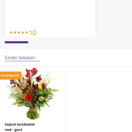
10
Eerder bekeken
c luyendijk
zei op
24 - 12
en bestelde o.a.
Geplukt kerstboeket rood - goud
mooi boeket en keurig op tijd bezorgd
UITVERKOCHT
10
Geplukt kerstboeket
rood - goud