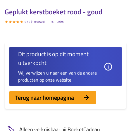
Geplukt kerstboeket rood - goud
5
/ 5 (
1
reviews)
Delen
Dit product is op dit moment
uitverkocht
Wij verwijzen u naar een van de andere
producten op onze website.
Terug naar homepagina
🏷️
Alleen verkrijgbaar bij BoeketCadeau