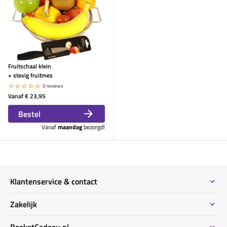
Fruitschaal klein
+ stevig fruitmes
0 reviews
Vanaf
€ 23,95
Bestel
Vanaf
maandag
bezorgd!
Klantenservice & contact
Contact
Zakelijk
Meeste gestelde vragen
Bestel informatie zakelijk