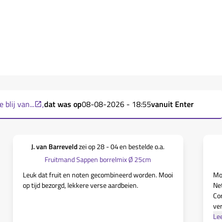
blij van...
,
dat was op
08-08-2026 - 18:55
vanuit
Enter
J. van Barreveld
zei op
28 - 04
en bestelde o.a.
Fruitmand Sappen borrelmix Ø 25cm
Leuk dat fruit en noten gecombineerd worden. Mooi
Mo
op tijd bezorgd, lekkere verse aardbeien.
Net
Cor
ver
Le