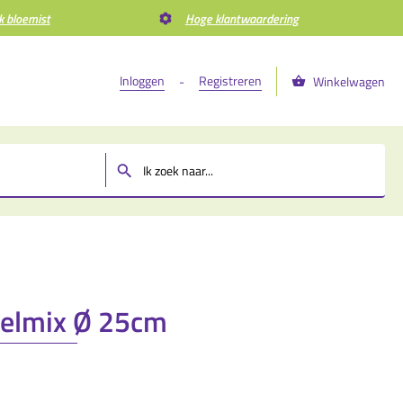
k bloemist
Hoge klantwaardering
Inloggen
Registreren
-
Winkelwagen
m
relmix Ø 25cm