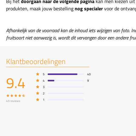
Bij het
doorgaan naar de volgende pagina
kan men kiezen uit 
produkten, maak jouw bestelling
nog specialer
voor de ontvan
Afhankelijk van de voorraad kan de inhoud iets wijzigen van foto. In
fruitsoort niet aanwezig is, wordt dit vervangen door een andere frui
Klantbeoordelingen
9.4
5
40
4
9
3
2
1
49
reviews