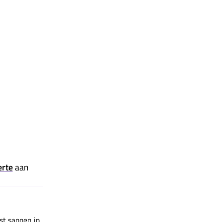
erte
aan
st sappen in