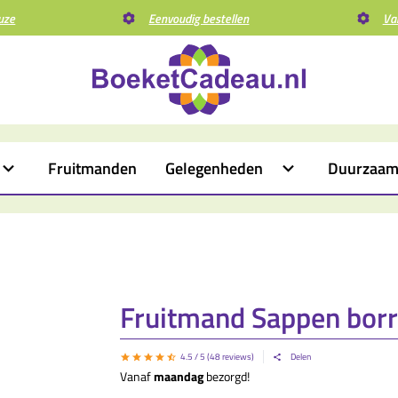
uze
Eenvoudig bestellen
Va
Fruitmanden
Gelegenheden
Duurzaa
Fruitmand Sappen bor
4.5
/ 5 (
48
reviews)
Delen
Vanaf
maandag
bezorgd!