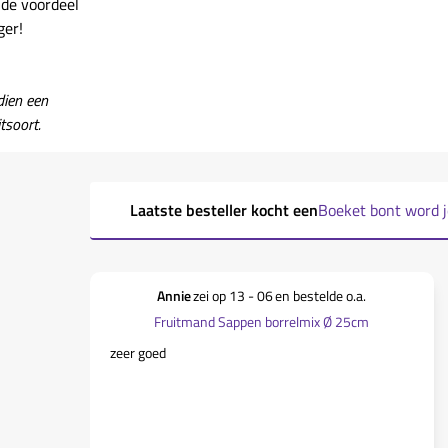
de voordeel
ger!
dien een
tsoort.
Laatste besteller kocht een
Boeket bont word je 
Annie
zei op
13 - 06
en bestelde o.a.
Fruitmand Sappen borrelmix Ø 25cm
zeer goed