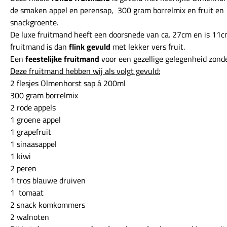
de smaken appel en perensap, 300 gram borrelmix en fruit en
snackgroente.
De luxe fruitmand heeft een doorsnede van ca. 27cm en is 11
fruitmand is dan
flink gevuld
met lekker vers fruit.
Een
feestelijke fruitmand
voor een gezellige gelegenheid zonde
Deze fruitmand hebben wij als volgt gevuld:
2 flesjes Olmenhorst sap á 200ml
300 gram borrelmix
2 rode appels
1 groene appel
1 grapefruit
1 sinaasappel
1 kiwi
2 peren
1 tros blauwe druiven
1 tomaat
2 snack komkommers
2 walnoten