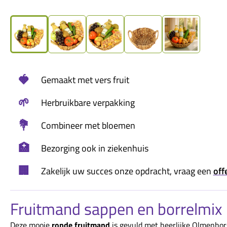
🍓
Gemaakt met vers fruit
🌱
Herbruikbare verpakking
💐
Combineer met bloemen
🏥
Bezorging ook in ziekenhuis
🏢
Zakelijk uw succes onze opdracht, vraag een
off
Fruitmand sappen en borrelmix
Deze mooie
ronde fruitmand
is gevuld met heerlijke Olmenhor