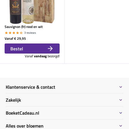
Sauvignon (fr) rood en wit
3 reviews
Vanaf
€ 29,95
Bestel
Vanaf
vandaag
bezorgd!
Klantenservice & contact
Contact
Zakelijk
Meeste gestelde vragen
Bestel informatie zakelijk
BoeketCadeau.nl
Bestellen & Betalen
Bestellen voor meerdere adressen
Bezorginformatie
Waarom BoeketCadeau.nl
Alles over bloemen
Duurzaam