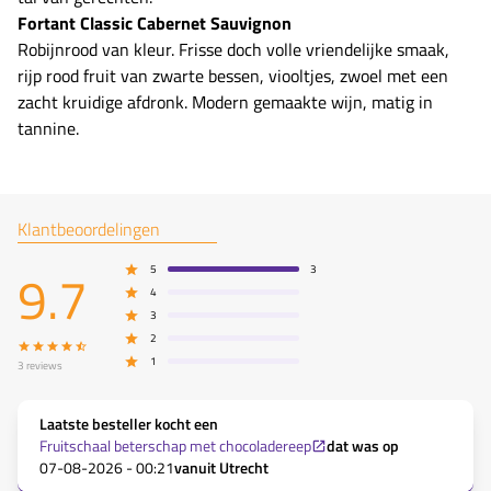
Fortant Classic Cabernet Sauvignon
Robijnrood van kleur. Frisse doch volle vriendelijke smaak,
rijp rood fruit van zwarte bessen, viooltjes, zwoel met een
zacht kruidige afdronk. Modern gemaakte wijn, matig in
tannine.
Klantbeoordelingen
9.7
5
3
4
3
2
1
3
reviews
Laatste besteller kocht een
Fruitschaal beterschap met chocoladereep
dat was op
07-08-2026 - 00:21
vanuit
Utrecht