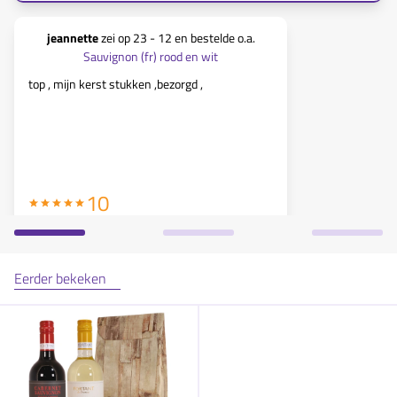
jeannette
zei op
23 - 12
en bestelde o.a.
Adriche
Sauvignon (fr) rood en wit
Sa
top , mijn kerst stukken ,bezorgd ,
Overzichtelij
De stappen z
wordt inderd
dag
10
Eerder bekeken