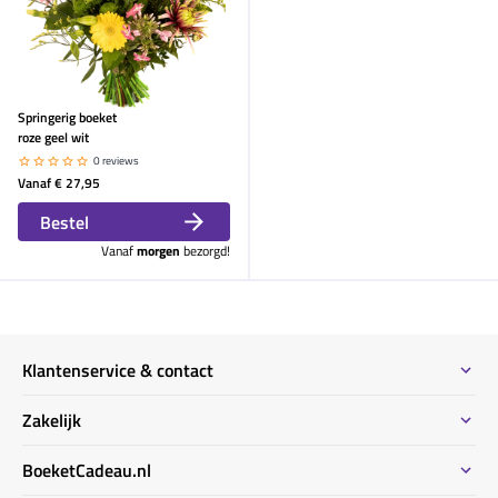
Springerig boeket
roze geel wit
0 reviews
Vanaf
€ 27,95
Bestel
Vanaf
morgen
bezorgd!
Klantenservice & contact
Contact
Zakelijk
Meeste gestelde vragen
Bestel informatie zakelijk
BoeketCadeau.nl
Bestellen & Betalen
Bestellen voor meerdere adressen