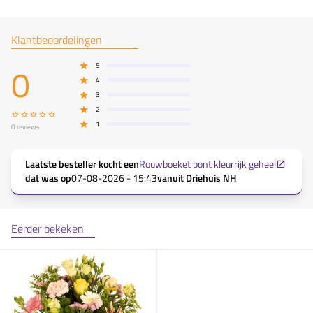
Klantbeoordelingen
0
5
4
3
2
1
0
reviews
Laatste besteller kocht een
Rouwboeket bont kleurrijk geheel
dat was op
07-08-2026 - 15:43
vanuit
Driehuis NH
Eerder bekeken