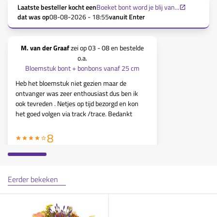
Laatste besteller kocht een
Boeket bont word je blij van...
dat was op
08-08-2026 - 18:55
vanuit
Enter
M. van der Graaf
zei op
03 - 08
en bestelde
o.a.
Bloemstuk bont + bonbons vanaf 25 cm
Heb het bloemstuk niet gezien maar de
ontvanger was zeer enthousiast dus ben ik
ook tevreden . Netjes op tijd bezorgd en kon
het goed volgen via track /trace. Bedankt
8
Eerder bekeken
M. van der Graaf
zei op
03 - 08
en bestelde
o.a.
Bloemstuk bont + bonbons vanaf 25 cm
Heb het bloemstuk niet gezien maar de