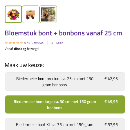
Bloemstuk bont + bonbons vanaf 25 cm
0
/ 5 (
0
reviews)
Delen
Vanaf
dinsdag
bezorgd!
Maak uw keuze:
Biedermeier bont medium ca. 25 cm met 150
€ 42,95
gram bonbons
Biedermeier bont large ca. 30 cm met 150 gram
€ 49,95
bonbons
Biedermeier bont XL ca. 35 cm met 150 gram
€ 57,95