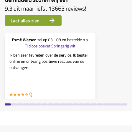
9.3
uit maar liefst
13663
reviews
!
Laat alles zien
Esmé Watson
zei op
03 - 08
en bestelde o.a.
Simonet
Tijdloos boeket Springerig wit
Boeket Veld
Ik ben zeer tevreden over de service. Ik bestel
online en ontvang positieve reacties van de
Altijd goed 
ontvangers.
9