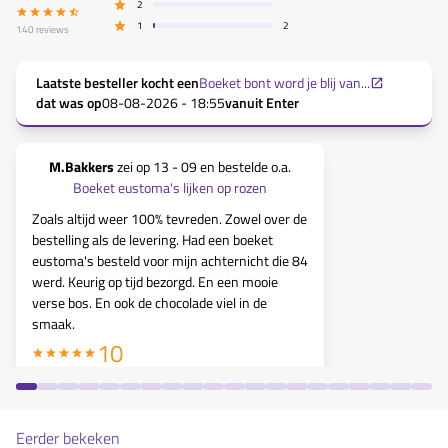
2
1
2
140
reviews
Laatste besteller kocht een
Boeket bont word je blij van...
dat was op
08-08-2026 - 18:55
vanuit
Enter
M.Bakkers
zei op
13 - 09
en bestelde o.a.
Sabine de H
Boeket eustoma's lijken op rozen
Boeke
Zoals altijd weer 100% tevreden. Zowel over de
Fantastische
bestelling als de levering. Had een boeket
geplaatst m.
eustoma's besteld voor mijn achternicht die 84
Daarop heb i
werd. Keurig op tijd bezorgd. En een mooie
uitleg en op 
verse bos. En ook de chocolade viel in de
mail ontvang
smaak.
over tijdstip
prachtig en 
10
steeds heel m
Eerder bekeken