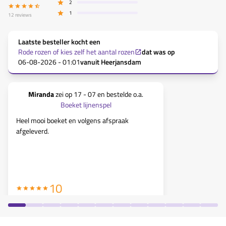
2
1
12
reviews
Laatste besteller kocht een
Rode rozen of kies zelf het aantal rozen
dat was op
06-08-2026 - 01:01
vanuit
Heerjansdam
Miranda
zei op
17 - 07
en bestelde o.a.
Dinie de Vr
Boeket lijnenspel
Heel mooi boeket en volgens afspraak
Geweldig om 
afgeleverd.
van waar dan
bezorgen. Mij
werkte perfe
10