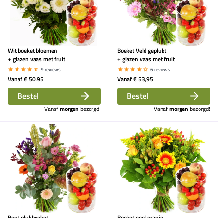
Wit boeket bloemen
Boeket Veld geplukt
+ glazen vaas met fruit
+ glazen vaas met fruit
9 reviews
6 reviews
Vanaf
€ 50,95
Vanaf
€ 53,95
Bestel
Bestel
Vanaf
morgen
bezorgd!
Vanaf
morgen
bezorgd!
Bont plukboeket
Boeket geel oranje