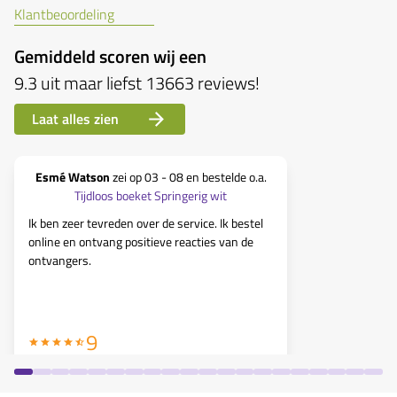
Klantbeoordeling
Gemiddeld scoren wij een
9.3
uit maar liefst
13663
reviews
!
Laat alles zien
Esmé Watson
zei op
03 - 08
en bestelde o.a.
Simonet
Tijdloos boeket Springerig wit
Boeket Veld
Ik ben zeer tevreden over de service. Ik bestel
online en ontvang positieve reacties van de
Altijd goed 
ontvangers.
9