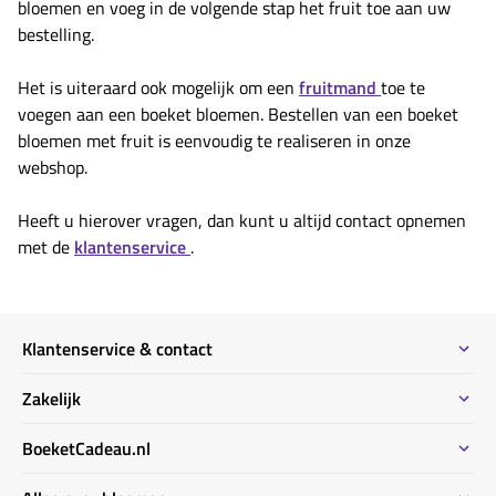
bloemen en voeg in de volgende stap het fruit toe aan uw
bestelling.
Het is uiteraard ook mogelijk om een
fruitmand
toe te
voegen aan een boeket bloemen. Bestellen van een boeket
bloemen met fruit is eenvoudig te realiseren in onze
webshop.
Heeft u hierover vragen, dan kunt u altijd contact opnemen
met de
klantenservice
.
Klantenservice & contact
Contact
Zakelijk
Meeste gestelde vragen
Bestel informatie zakelijk
BoeketCadeau.nl
Bestellen & Betalen
Bestellen voor meerdere adressen
Bezorginformatie
Waarom BoeketCadeau.nl