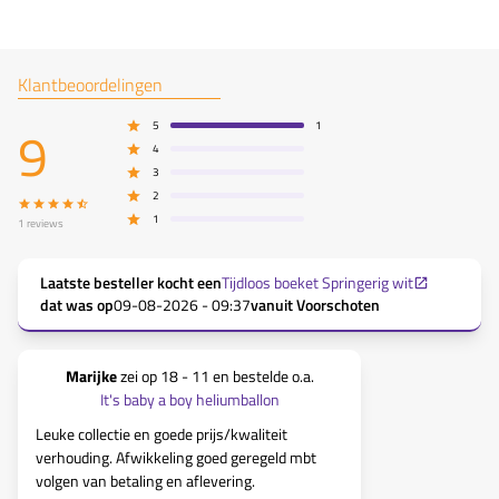
Klantbeoordelingen
9
5
1
4
3
2
1
1
reviews
Laatste besteller kocht een
Tijdloos boeket Springerig wit
dat was op
09-08-2026 - 09:37
vanuit
Voorschoten
Marijke
zei op
18 - 11
en bestelde o.a.
It's baby a boy heliumballon
Leuke collectie en goede prijs/kwaliteit
verhouding. Afwikkeling goed geregeld mbt
volgen van betaling en aflevering.