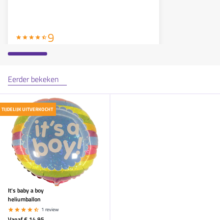
9
Eerder bekeken
Marijke
zei op
18 - 11
en bestelde o.a.
It's baby a boy heliumballon
Leuke collectie en goede prijs/kwaliteit
TIJDELIJK UITVERKOCHT
verhouding. Afwikkeling goed geregeld mbt
volgen van betaling en aflevering.
9
It's baby a boy
heliumballon
1 review
Marijke
zei op
18 - 11
en bestelde o.a.
Vanaf
€ 14,95