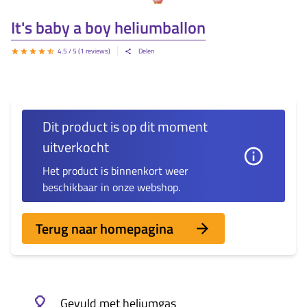
It's baby a boy heliumballon
4.5
/ 5 (
1
reviews)
Delen
Dit product is op dit moment
uitverkocht
Het product is
binnenkort weer
beschikbaar in onze webshop.
Terug naar homepagina
🎈
Gevuld met heliumgas