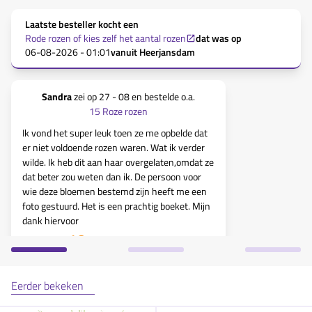
Laatste besteller kocht een
Rode rozen of kies zelf het aantal rozen
dat was op
06-08-2026 - 01:01
vanuit
Heerjansdam
Sandra
zei op
27 - 08
en bestelde o.a.
Ursila
15 Roze rozen
Ik vond het super leuk toen ze me opbelde dat
Heel mooi, pr
er niet voldoende rozen waren. Wat ik verder
Ontvanger hee
wilde. Ik heb dit aan haar overgelaten,omdat ze
team, ben ee
dat beter zou weten dan ik. De persoon voor
wie deze bloemen bestemd zijn heeft me een
foto gestuurd. Het is een prachtig boeket. Mijn
dank hiervoor
10
Eerder bekeken