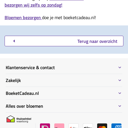
bezorgen wij zelfs op zondag!
Bloemen bezorgen
doe je met boeketcadeau.nl!
Terug naar overzicht
Klantenservice & contact
Contact
Zakelijk
Meeste gestelde vragen
Bestel informatie zakelijk
BoeketCadeau.nl
Bestellen & Betalen
Bestellen voor meerdere adressen
Bezorginformatie
Waarom BoeketCadeau.nl
Alles over bloemen
Duurzaam
Uitvaart bloemen informatie
Locaties Nederland
Privacy
Kennisbank bloemen ABC
Garantie & klachten
BoeketCadeau winkel
Bloemen verzorgingstips