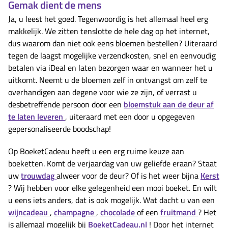
Gemak dient de mens
Ja, u leest het goed. Tegenwoordig is het allemaal heel erg
makkelijk. We zitten tenslotte de hele dag op het internet,
dus waarom dan niet ook eens bloemen bestellen? Uiteraard
tegen de laagst mogelijke verzendkosten, snel en eenvoudig
betalen via iDeal en laten bezorgen waar en wanneer het u
uitkomt. Neemt u de bloemen zelf in ontvangst om zelf te
overhandigen aan degene voor wie ze zijn, of verrast u
desbetreffende persoon door een
bloemstuk aan de deur af
te laten leveren
, uiteraard met een door u opgegeven
gepersonaliseerde boodschap!
Op BoeketCadeau heeft u een erg ruime keuze aan
boeketten. Komt de verjaardag van uw geliefde eraan? Staat
uw
trouwdag
alweer voor de deur? Of is het weer bijna
Kerst
? Wij hebben voor elke gelegenheid een mooi boeket. En wilt
u eens iets anders, dat is ook mogelijk. Wat dacht u van een
wijncadeau
,
champagne
,
chocolade
of een
fruitmand
? Het
is allemaal mogelijk bij
BoeketCadeau.nl
! Door het internet